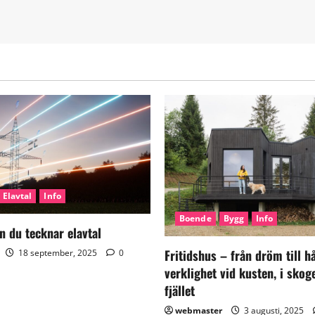
Elavtal
Info
Boende
Bygg
Info
n du tecknar elavtal
Fritidshus – från dröm till h
18 september, 2025
0
verklighet vid kusten, i skog
fjället
webmaster
3 augusti, 2025