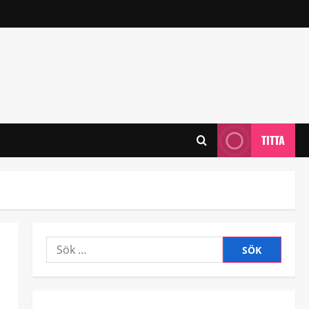
TITTA
Sök
efter: