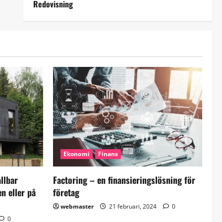
Redovisning
Ekonomi
Finans
ållbar
Factoring – en finansieringslösning för
en eller på
företag
webmaster
21 februari, 2024
0
0