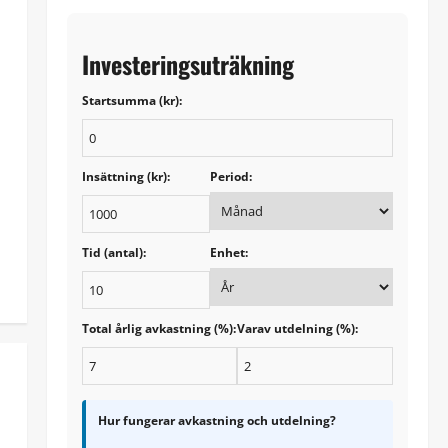
Investeringsuträkning
Startsumma (kr):
Insättning (kr):
Period:
Tid (antal):
Enhet:
Total årlig avkastning (%):
Varav utdelning (%):
Hur fungerar avkastning och utdelning?