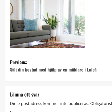
P
Previous:
Sälj din bostad med hjälp av en mäklare i Luleå
o
s
t
Lämna ett svar
n
Din e-postadress kommer inte publiceras.
Obligatoris