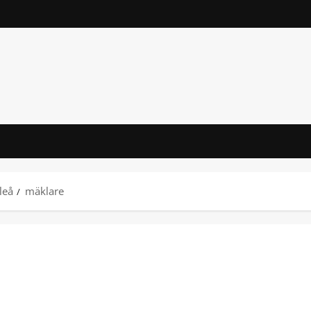
leå
mäklare