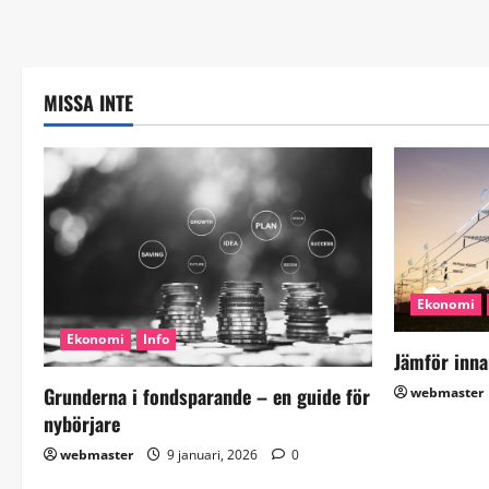
MISSA INTE
Ekonomi
Ekonomi
Info
Jämför inna
Grunderna i fondsparande – en guide för
webmaster
nybörjare
webmaster
9 januari, 2026
0