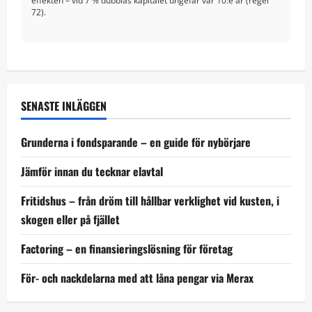
effekten – vid 7 % dubblas kapitalet ungefär var 10:e år (regel
72).
SENASTE INLÄGGEN
Grunderna i fondsparande – en guide för nybörjare
Jämför innan du tecknar elavtal
Fritidshus – från dröm till hållbar verklighet vid kusten, i
skogen eller på fjället
Factoring – en finansieringslösning för företag
För- och nackdelarna med att låna pengar via Merax