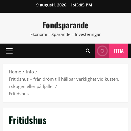
Skip
9 augusti, 2026
1:45:06 PM
to
content
Fondsparande
Ekonomi – Sparande – Investeringar
TITTA
Primary
Menu
Home
Info
Fritidshus – från dröm till hållbar verklighet vid kusten,
i skogen eller på fjället
Fritidshus
Fritidshus