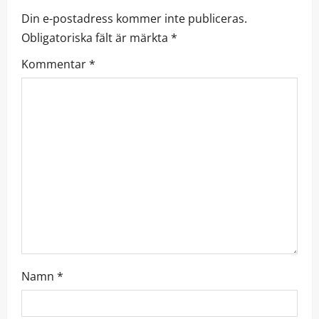
Din e-postadress kommer inte publiceras.
a
Obligatoriska fält är märkta
*
v
Kommentar
*
i
g
a
t
i
o
n
Namn
*