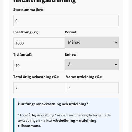
Startsumma (kr):
Insättning (kr):
Period:
Tid (antal):
Enhet:
Total årlig avkastning (%):
Varav utdelning (%):
Hur fungerar avkastning och utdelning?
"Total årlig avkastning" är den sammanlagda förväntade
avkastningen – alltså
värdeökning + utdelning
tillsammans
.