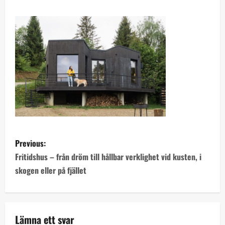
P
Previous:
o
Fritidshus – från dröm till hållbar verklighet vid kusten, i
skogen eller på fjället
s
t
n
Lämna ett svar